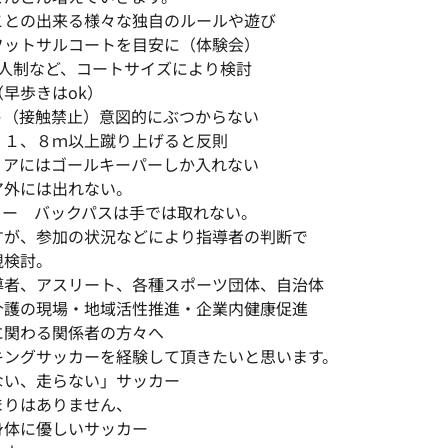
ことの出来る様々な独自のルールや遊び
フットサルコートを目安に（体験会）
9人制など、コートサイズにより検討
早歩きはok）
ト（接触禁止）意図的にぶつからない
、１、８ｍ以上蹴り上げると反則
リアにはゴールキーパーしか入れない
ア外には出れない。
ロー バックパスは手では取れない。
すが、参加の状況などにより指導者の判断で
視検討。
導者、アスリート、各種スポーツ団体、自治体
介護の現場・地域活性推進・企業内健康促進
に関わる関係者の方々へ
キングサッカーを経験して頂きたいと思います。
ない、走らない」サッカー
まりはありません、
身体に優しいサッカー