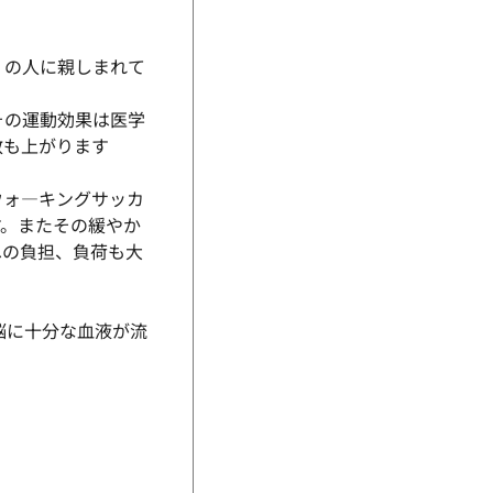
くの人に親しまれて
その運動効果は医学
数も上がります
ウォ―キングサッカ
す。またその緩やか
への負担、負荷も大
脳に十分な血液が流