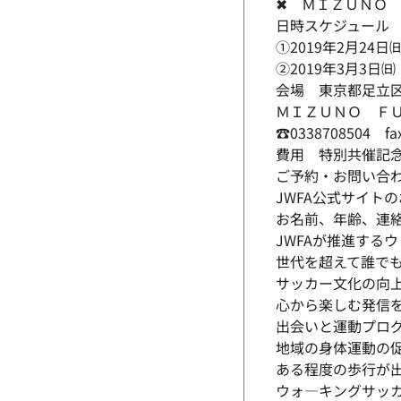
✖ ＭＩＺＵＮＯ
日時スケジュール
①2019年2月24日
②2019年3月3日㈰
会場 東京都足立
ＭＩＺＵＮＯ Ｆ
☎0338708504 fa
費用 特別共催記念継
ご予約・お問い合
JWFA公式サイト
お名前、年齢、連
JWFAが推進する
世代を超えて誰で
サッカー文化の向
心から楽しむ発信
出会いと運動プロ
地域の身体運動の
ある程度の歩行が
ウォ―キングサッ