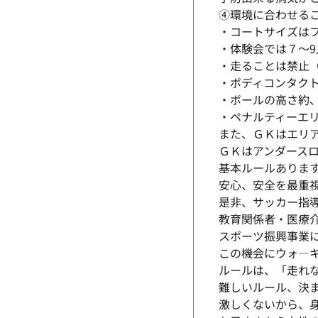
④環境に合わせる
・コートサイズは
・体験会では７～
・走ることは禁止（
・ボディコンタク
・ボールの高さ約
・ペナルティーエ
また、ＧＫはエリ
ＧＫはアンダース
基本ルールありま
安心、安全を最重
是非、サッカー指
教育関係者・医療
スポーツ振興事業
この機会にウォ―
ルールは、「走れ
難しいルール、決
激しくないから、