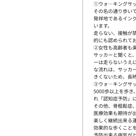
①ウォ―キングサ
その名の通り歩い
発祥地であるイン
います。
走らない、接触が
的にも認められて
②女性も高齢者も
サッカーと聞くと
ーは走らないうえ
な流れは、サッカ
きくないため、長
③ウォ―キングサ
5000歩以上を歩
れ「認知症予防」
その他、骨粗鬆症
医療効果も期待が
楽しく継続出来る
効果的な歩くこと
予防出来る病気が