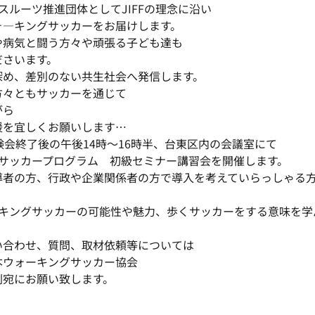
ラスルーツ推進団体としてJIFFの理念に沿い
ォ―キングサッカーをお届けします。
や病気と闘う方々や頑張る子ども達も
ださいます。
深め、差別のない共生社会へ発信します。
方々ともサッカーを通じて
がら
援を宜しくお願いします…
験会終了後の午後14時～16時半、台東区内の会議室にて
グサッカープログラム 初級セミナー講習会を開催します。
導者の方、行政や企業関係者の方で導入を考えていらっしゃる
―キングサッカーの可能性や魅力、歩くサッカーをする意味を学
い合わせ、質問、取材依頼等については
本ウォーキングサッカー協会
則宛にお願い致します。