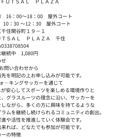
 ＦＵＴＳＡＬ ＰＬＡＺＡ
㈰ 16：00～18：00 屋外コート
 10：30 ～12：30 屋外コート
区千住関谷町１９－１
ＵＴＳＡＬ ＰＬＡＺＡ 千住
x0338708504
続中 1,080円
わせ
のお問い合わせから
絡先を明記の上お申し込みが可能です。
ウォ―キングサッカーを通じて
もが安心してスポーツを楽しめる環境作りと
上、グラスルーツの理念に沿い、サッカーを
をしながら、多くの方に興味を持てるような
グラムを継続し続けられるコミュニティの創出。
促進や活性を推進していく体験会です。
出来れば、どなたでも参加が可能です。
カーの特徴