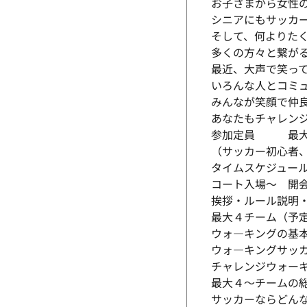
お子さまから女性
シニアにもサッカ
そして、何よりた
多くの方々と繋が
最近、大声で笑っ
いろんな人とコミ
みんなが笑顔で仲
あなたもチャレン
参加定員 最大2
（サッカー初心者
タイムスケジュー
コート入場～ 開
挨拶・ルール説明
最大４チーム（予
ウォ―キングの基
ウォ―キングサッ
チャレンジウォー
最大４～チームの総
サッカーならどん