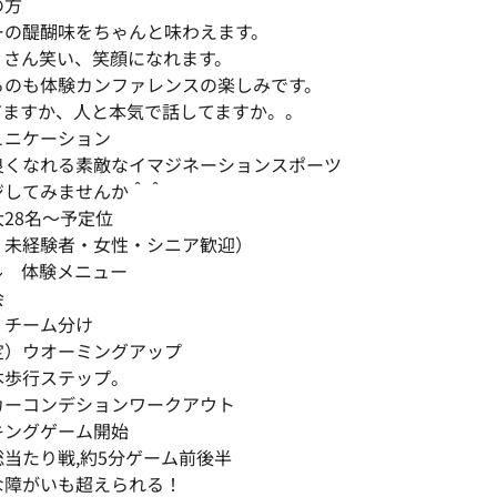
の方
ーの醍醐味をちゃんと味わえます。
くさん笑い、笑顔になれます。
るのも体験カンファレンスの楽しみです。
てますか、人と本気で話してますか。。
ュニケーション
良くなれる素敵なイマジネーションスポーツ
ジしてみませんか＾＾
8名～予定位
、未経験者・女性・シニア歓迎）
ル 体験メニュー
会
・チーム分け
定）ウオーミングアップ
本歩行ステップ。
カーコンデションワークアウト
キングゲーム開始
当たり戦,約5分ゲーム前後半
な障がいも超えられる！