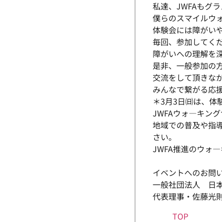
私達、JWFAもグ
僕らのスマイルウ
体験会には障がい
毎回、参加してく
障がいへの理解を
是非、一般参加の
交流をして頂きな
みんなで繋がる応
＊3月3日㈰は、体
JWFAウォ―キン
地域での普及や指
さい。
JWFA推進のウォ
イベントへのお問
一般社団法人 日
代表理事・佐藤光
TOP