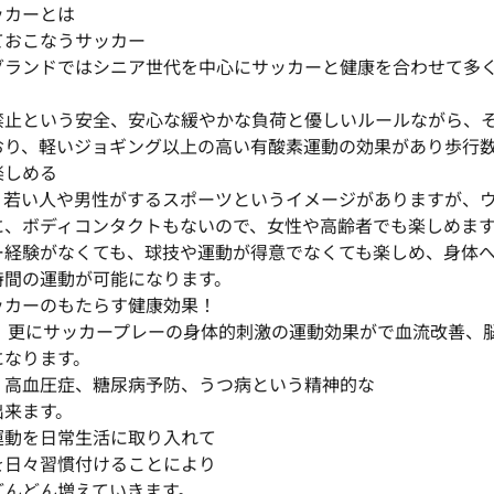
ッカーとは
ておこなうサッカー
グランドではシニア世代を中心にサッカーと健康を合わせて多
禁止という安全、安心な緩やかな負荷と優しいルールながら、
おり、軽いジョギング以上の高い有酸素運動の効果があり歩行
楽しめる
、若い人や男性がするスポーツというイメージがありますが、
に、ボディコンタクトもないので、女性や高齢者でも楽しめま
ー経験がなくても、球技や運動が得意でなくても楽しめ、身体
時間の運動が可能になります。
ッカーのもたらす健康効果！
き、更にサッカープレーの身体的刺激の運動効果がで血流改善、
になります。
、高血圧症、糖尿病予防、うつ病という精神的な
出来ます。
運動を日常生活に取り入れて
を日々習慣付けることにより
どんどん増えていきます。